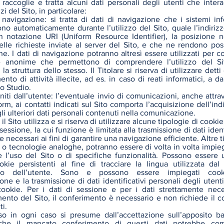
 raccoglie e tratta alcuni dati personali degli utenti che inter
zi del Sito, in particolare:
 navigazione: si tratta di dati di navigazione che i sistemi inf
no automaticamente durante l’utilizzo del Sito, quale l’indirizzo
 in notazione URI (Uniform Resource Identifier), la posizione 
elle richieste inviate al server del Sito, e che ne rendono poss
e. I dati di navigazione potranno altresì essere utilizzati per c
he anonime che permettono di comprendere l’utilizzo del Si
 la struttura dello stesso. Il Titolare si riserva di utilizzare detti
ento di attività illecite, ad es. in caso di reati informatici, a 
lo Studio.
rniti dall’utente: l’eventuale invio di comunicazioni, anche attra
orm, ai contatti indicati sul Sito comporta l’acquisizione dell’ind
li ulteriori dati personali contenuti nella comunicazione.
 il Sito utilizza e si riserva di utilizzare alcune tipologie di cooki
sessione, la cui funzione è limitata alla trasmissione di dati ident
e necessari ai fini di garantire una navigazione efficiente. Altre 
, o tecnologie analoghe, potranno essere di volta in volta impie
e l’uso del Sito o di specifiche funzionalità. Possono essere ut
okie persistenti al fine di tracciare la lingua utilizzata dal
ico dell’utente. Sono e possono essere impiegati coo
ione e la trasmissione di dati identificativi personali degli utenti
cookie. Per i dati di sessione e per i dati strettamente nece
ento del Sito, il conferimento è necessario e non richiede il 
ti.
so in ogni caso si presume dall’accettazione sull’apposito b
che il mancato conferimento di questi dati potrebbe com