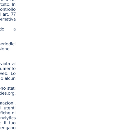
cato. In
ontrollo
’art. 77
ormativa
endo a
eriodici
sione.
viata al
trumento
 web. Lo
mo alcun
no stati
ies.org
,
rmazioni,
i utenti
fiche di
nalytics
 il tuo
vengano