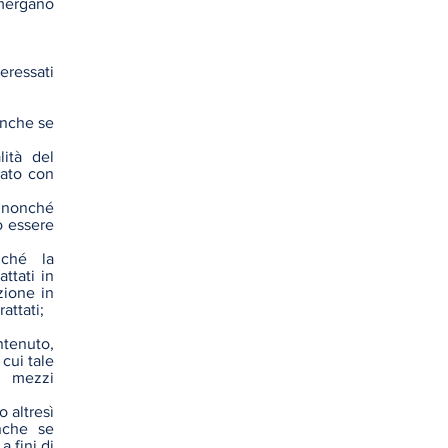
emergano
eressati
anche se
lità del
uato con
i nonché
o essere
nché la
ttati in
zione in
attati;
ntenuto,
 cui tale
i mezzi
o altresì
anche se
a fini di