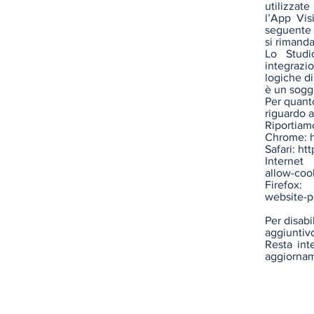
utilizzat
l’App Vis
seguente 
si rimanda
Lo Studi
integrazio
logiche di
è un sogg
Per quanto
riguardo a
Riportiamo
Chrome:
Safari:
htt
Internet
allow-coo
Fire
website-p
Per disabi
aggiuntiv
Resta int
aggiorname