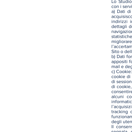
Lo Studio
con i servi
a) Dati di
acquisisco
indirizzi
dettagli d
navigazion
statistic
migliorare
l’accertam
Sito o del
b) Dati fo
appositi f
mail e deg
c) Cookie:
cookie di 
di session
di cookie
consentir
alcuni co
informat
l’acquisiz
tracking 
funzionam
degli uten
Il consen
segnala 