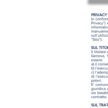
PRIVACY
In conform
Privacy”)
informat
manualment
sull’utili
“Sito”).
SUL TIT
Il titolar
Genova, V
essere:
a) il cons
b) l’esecu
c) l’ademp
d) l’esec
poteri.
E’ comunq
giuridica 
sia basat
contratto.
SUL TRA