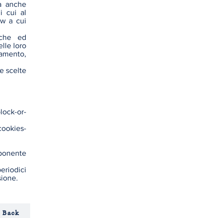
za anche
i cui al
ew
a cui
iche ed
elle loro
tamento,
e scelte
lock-or-
cookies-
mponente
eriodici
sione.
 Back