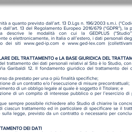
ità a quanto previsto dall’art. 13 D.Lgs n. 196/2003 s.m.i. (“Codi
 e dall’art. 13 del Regolamento Europeo 2016/679 (“GDPR”), la 
iva descrive le modalità con cui la GEDPLUS (“Studio”)
e o elettronicamente, in Italia o all’estero, i dati personali deg
zzo dei siti
www.ged-ip.com
e
www.ged-lex.com
(collettivam
OLARE DEL TRATTAMENTO e LA BASE GIURIDICA DEL TRATT
e del trattamento dei dati personali relativi al Sito è lo Studio, co
ia Garibaldi 12. Il fondamento giuridico del trattamento dei 
enso da prestato per una o più finalità specifiche;
zione di un contratto e/o l’esecuzione di misure precontrattuali;
imento di un obbligo legale al quale è soggetto il Titolare; e
uzione di un compito di interesse pubblico o per l’esercizio di 
ue sempre possibile richiedere allo Studio di chiarire la concr
di ciascun trattamento ed in particolare di specificare se il tra
o sulla legge, previsto da un contratto o necessario per concl
TTAMENTO DEI DATI