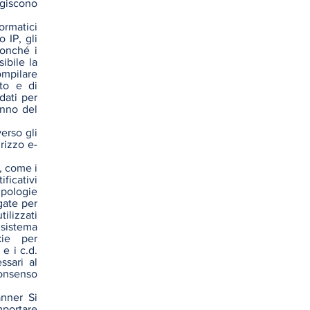
agiscono
ormatici
 IP, gli
nonché i
ibile la
ompilare
to e di
 dati per
danno del
verso gli
irizzo e-
e, come i
ificativi
tipologie
gate per
ilizzati
 sistema
kie per
 e i c.d.
ssari al
consenso
anner Si
portare