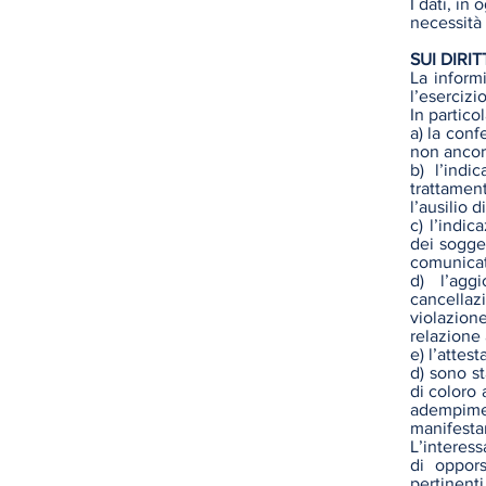
I dati, in
necessità 
SUI DIRI
La inform
l’esercizio
In partico
a) la conf
non ancora
b) l’indi
trattamen
l’ausilio d
c) l’indic
dei sogget
comunicat
d) l’agg
cancellazi
violazion
relazione 
e) l’attes
d) sono s
di coloro 
adempim
manifestam
L’interessa
di oppors
pertinenti