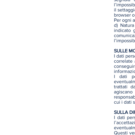
l’impossib
il settagg
browser o
Per ogni 
d) Natura
indicato g
comunica
l’impossib
SULLE M
I dati per
correlate 
conseguir
informazio
I dati p
eventualm
trattati d
agiscano
responsabi
cui i dati 
SULLA DI
I dati pe
l’accettaz
eventualme
Questi ver