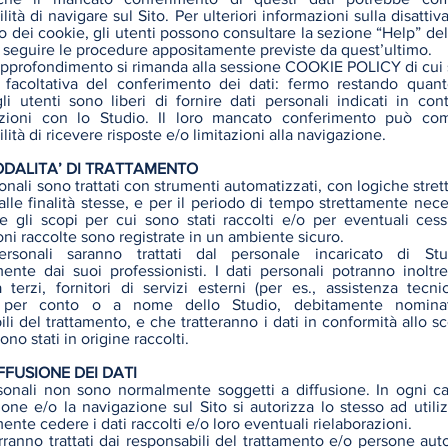
ilità di navigare sul Sito. Per ulteriori informazioni sulla disatti
io dei cookie, gli utenti possono consultare la sezione “Help” del
 seguire le procedure appositamente previste da quest’ultimo.
approfondimento si rimanda alla sessione COOKIE POLICY di cui 
 facoltativa del conferimento dei dati: fermo restando quan
li utenti sono liberi di fornire dati personali indicati in cont
zioni con lo Studio. Il loro mancato conferimento può com
ilità di ricevere risposte e/o limitazioni alla navigazione.
ODALITA’ DI TRATTAMENTO
sonali sono trattati con strumenti automatizzati, con logiche stre
alle finalità stesse, e per il periodo di tempo strettamente nece
e gli scopi per cui sono stati raccolti e/o per eventuali cess
ni raccolte sono registrate in un ambiente sicuro.
ersonali saranno trattati dal personale incaricato di St
ente dai suoi professionisti. I dati personali potranno inoltr
a terzi, fornitori di servizi esterni (per es., assistenza tecni
 per conto o a nome dello Studio, debitamente nominat
li del trattamento, e che tratteranno i dati in conformità allo s
sono stati in origine raccolti.
FFUSIONE DEI DATI
rsonali non sono normalmente soggetti a diffusione. In ogni c
ione e/o la navigazione sul Sito si autorizza lo stesso ad utili
nte cedere i dati raccolti e/o loro eventuali rielaborazioni.
ranno trattati dai responsabili del trattamento e/o persone auto