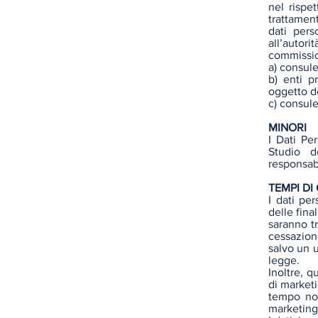
nel rispe
trattament
dati pers
all’autor
commissio
a) consule
b) enti p
oggetto de
c) consule
MINORI
I Dati Per
Studio d
responsabi
TEMPI D
I dati pe
delle final
saranno tr
cessazione
salvo un 
legge.
Inoltre, q
di marketi
tempo non
marketing