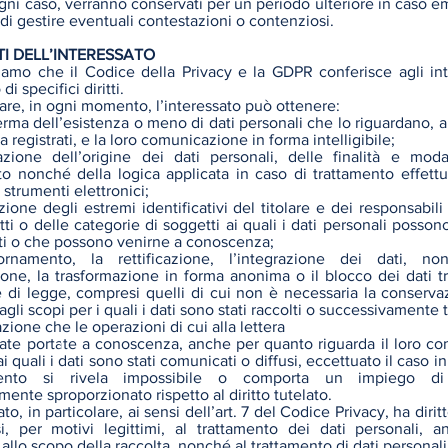
 ogni caso, verranno conservati per un periodo ulteriore in caso 
di gestire eventuali contestazioni o contenziosi.
TTI DELL’INTERESSATO
iamo che il Codice della Privacy e la GDPR conferisce agli int
 di specifici diritti.
lare, in ogni momento, l’interessato può ottenere:
erma dell’esistenza o meno di dati personali che lo riguardano, 
 registrati, e la loro comunicazione in forma intelligibile;
cazione dell’origine dei dati personali, delle finalità e moda
to nonché della logica applicata in caso di trattamento effett
i strumenti elettronici;
azione degli estremi identificativi del titolare e dei responsabil
ti o delle categorie di soggetti ai quali i dati personali posson
i o che possono venirne a conoscenza;
iornamento, la rettificazione, l’integrazione dei dati, no
one, la trasformazione in forma anonima o il blocco dei dati tra
e di legge, compresi quelli di cui non è necessaria la conserva
agli scopi per i quali i dati sono stati raccolti o successivamente tr
tazione che le operazioni di cui alla lettera
tate portate a conoscenza, anche per quanto riguarda il loro co
ai quali i dati sono stati comunicati o diffusi, eccettuato il caso in
ento si rivela impossibile o comporta un impiego d
ente sproporzionato rispetto al diritto tutelato.
to, in particolare, ai sensi dell’art. 7 del Codice Privacy, ha diritt
i, per motivi legittimi, al trattamento dei dati personali, 
 allo scopo della raccolta, nonché al trattamento di dati personali 