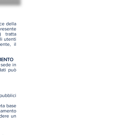
ce della
presente
 tratta
li utenti
ente, il
AMENTO
n sede in
dati può
pubblici
eta base
ttamento
udere un