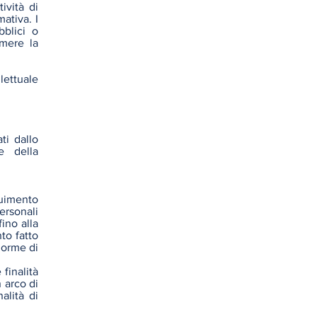
ività di
ativa. I
bblici o
imere la
lettuale
ti dallo
e della
guimento
personali
ino alla
to fatto
norme di
 finalità
 arco di
alità di