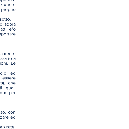
vazione e
 proprio
sotto.
to sopra
atti e/o
portare
ttamente
ssario a
ioni. Le
udio ed
e essere
ca), che
i quali
copo per
aso, con
zzare ed
rizzate,