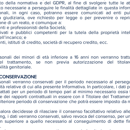
tto della normativa e del GDPR, al fine di svolgere tutte le att
o necessarie a perseguire le finalità dettagliate in questa inform
onali, in ogni caso, potranno essere comunicati ad enti pu
ità giudiziaria, ove richiesto per legge o per prevenire o repr
ne di un reato, e comunque a:
nti e professionisti della Società;
rivati e pubblici competenti per la tutela della proprietà intel
ll’incarico; e
nti, istituti di credito, società di recupero credito, ecc.
sonali dei minori di età inferiore a 16 anni non verranno tratta
el trattamento, se non previa autorizzazione del titolar
lità genitoriale.
I CONSERVAZIONE
rsonali verranno conservati per il periodo necessario al perse
ità relative di cui alla presente Informativa. In particolare, i dati 
attati per un periodo di tempo pari al minimo necessario ossia f
 dei rapporti contrattuali in essere con il Titolare del Trattamen
ulteriore periodo di conservazione che potrà essere imposto da 
ualora decidesse di rilasciare il consenso facoltativo relativo alle
ng, i dati verranno conservati, salvo revoca del consenso, per un
 superiore a quello necessario al conseguimento di dette fin
.