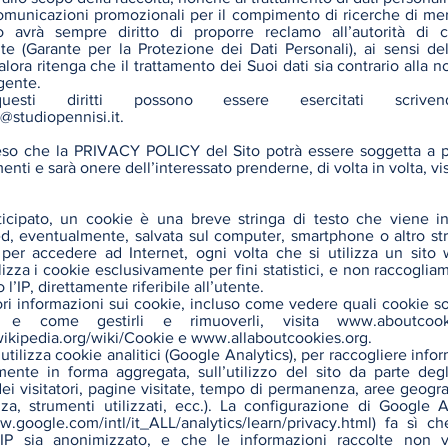
comunicazioni promozionali per il compimento di ricerche di mer
 avrà sempre diritto di proporre reclamo all’autorità di c
e (Garante per la Protezione dei Dati Personali), ai sensi dell
ora ritenga che il trattamento dei Suoi dati sia contrario alla n
gente.
uesti diritti possono essere esercitati scriv
a@studiopennisi.it
.
eso che la PRIVACY POLICY del Sito potrà essere soggetta a p
nti e sarà onere dell’interessato prenderne, di volta in volta, vi
cipato, un cookie è una breve stringa di testo che viene in
d, eventualmente, salvata sul computer, smartphone o altro s
o per accedere ad Internet, ogni volta che si utilizza un sito
lizza i cookie esclusivamente per fini statistici, e non raccoglia
 l’IP, direttamente riferibile all’utente.
ori informazioni sui cookie, incluso come vedere quali cookie so
ti e come gestirli e rimuoverli, visita
www.aboutcook
.wikipedia.org/wiki/Cookie
e
www.allaboutcookies.org
.
utilizza cookie analitici (Google Analytics), per raccogliere info
mente in forma aggregata, sull’utilizzo del sito da parte degl
ei visitatori, pagine visitate, tempo di permanenza, aree geogra
za, strumenti utilizzati, ecc.). La configurazione di Google A
w.google.com/intl/it_ALL/analytics/learn/privacy.html)
fa sì che
o IP sia anonimizzato, e che le informazioni raccolte non 