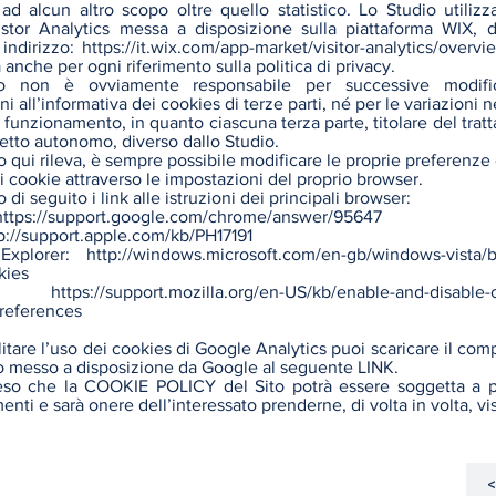
e ad alcun altro scopo oltre quello statistico. Lo Studio utiliz
istor Analytics messa a disposizione sulla piattaforma WIX, d
indirizzo:
https://it.wix.com/app-market/visitor-analytics/overvi
 anche per ogni riferimento sulla politica di privacy.
o non è ovviamente responsabile per successive modif
ni all’informativa dei cookies di terze parti, né per le variazioni n
 funzionamento, in quanto ciascuna terza parte, titolare del trat
etto autonomo, diverso dallo Studio.
 qui rileva, è sempre possibile modificare le proprie preferenze 
i cookie attraverso le impostazioni del proprio browser.
 di seguito i link alle istruzioni dei principali browser:
https://support.google.com/chrome/answer/95647
p://support.apple.com/kb/PH17191
 Explorer:
http://windows.microsoft.com/en-gb/windows-vista/b
kies
fox:
https://support.mozilla.org/en-US/kb/enable-and-disable-
references
litare l’uso dei cookies di Google Analytics puoi scaricare il co
o messo a disposizione da Google al seguente LINK.
eso che la COOKIE POLICY del Sito potrà essere soggetta a p
nti e sarà onere dell’interessato prenderne, di volta in volta, vi
<