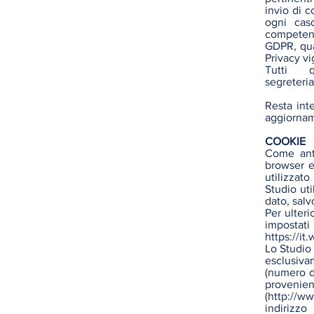
invio di 
ogni caso
competent
GDPR, qual
Privacy vi
Tutti q
segreteri
Resta int
aggiorname
COOKIE
Come anti
browser e
utilizzat
Studio uti
dato, salvo
Per ulteri
imposta
https://it
Lo Studio 
esclusiva
(numero d
provenien
(
http://ww
indirizz